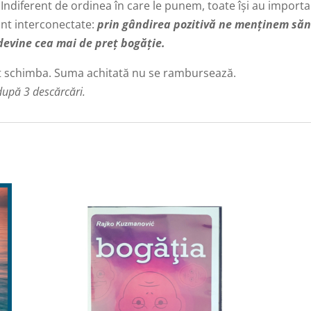
.
Indiferent de ordinea în care le punem, toate își au importa
unt interconectate:
prin gândirea pozitivă ne menținem săn
devine cea mai de preț bogăție.
ot schimba. Suma achitată nu se rambursează.
 după 3 descărcări.