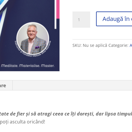
Cantitate
Adaugă în 
3
AUDIOBOOK-
uri
SKU:
Nu se aplică
Categorie:
A
pentru
tine!
are
tate de fier și să atragi ceea ce îți dorești, dar lipsa timpu
 poți asculta oricând!