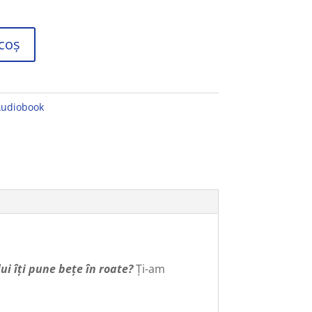
coș
udiobook
lui îți pune bețe în roate?
Ți-am