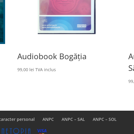
Audiobook Bogăția
A
S
99,00
lei
TVA inclus
99
caracter personal
ANPC
ANPC – SAL
ANPC – SOL