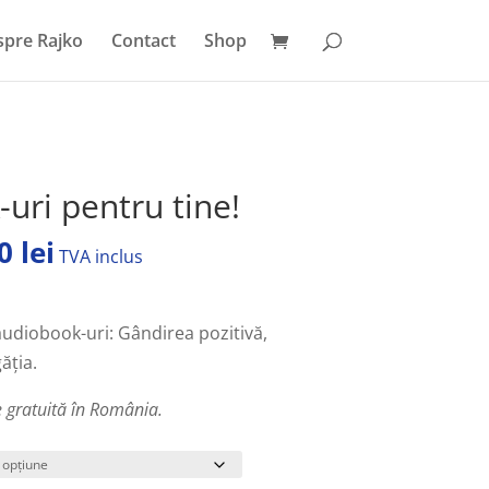
pre Rajko
Contact
Shop
ri pentru tine!
l
Prețul
00
lei
TVA inclus
curent
este:
199,00 lei.
audiobook-uri: Gândirea pozitivă,
 lei.
ăția.
te gratuită în România
.