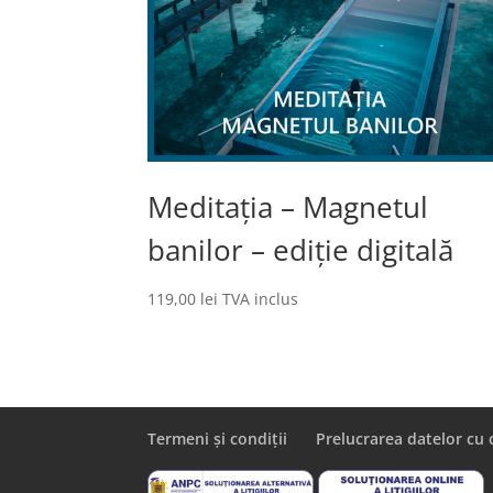
Meditația – Magnetul
banilor – ediție digitală
119,00
lei
TVA inclus
Termeni și condiții
Prelucrarea datelor cu 