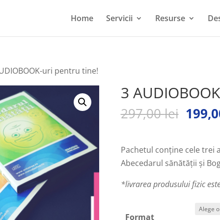
Home
Servicii
Resurse
Des
AUDIOBOOK-uri pentru tine!
3 AUDIOBOOK-u
Prețu
297,00
lei
199,
inițial
a
fost:
Pachetul conține cele trei 
297,00
Abecedarul sănătății și Bog
*livrarea produsului fizic es
Format