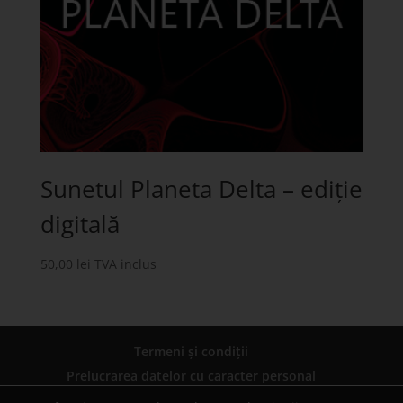
Sunetul Planeta Delta – ediție
digitală
50,00
lei
TVA inclus
Termeni și condiții
Prelucrarea datelor cu caracter personal
ANPC
ANPC – SAL
ANPC – SOL