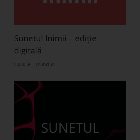
Sunetul Inimii – ediție
digitală
50,00
lei
TVA inclus