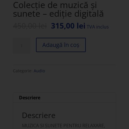
Colecție de muzică și
sunete – ediție digitală
Prețul
Prețul
450,00
lei
315,00
lei
TVA inclus
inițial
curent
a
este:
Cantitate
Adaugă în coș
fost:
315,00 lei.
Colecție
450,00 lei.
de
muzică
Categorie:
Audio
și
sunete
–
ediție
Descriere
digitală
Descriere
MUZICA SI SUNETE PENTRU RELAXARE,